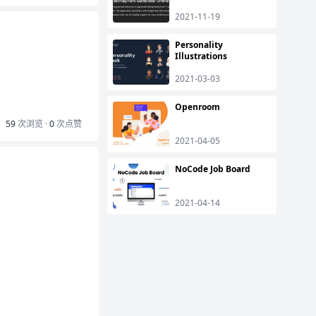
2021-11-19
Personality
Illustrations
2021-03-03
Openroom
59
次浏览 ·
0
次点赞
2021-04-05
NoCode Job Board
2021-04-14