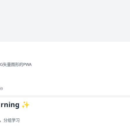
G矢量图形的PWA
09
arning ✨
，分组学习