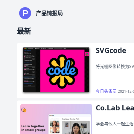
产品情报局
最新
SVGcode
将光栅图像转换为SV
今日头条员
2021-12-
Co.Lab Le
学会与他人一起生活